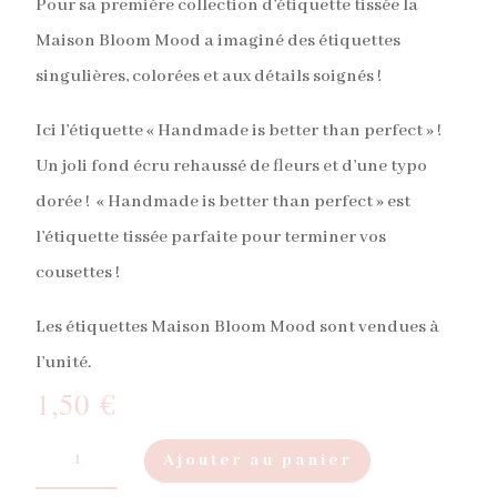
Pour sa première collection d’étiquette tissée la
Maison Bloom Mood a imaginé des étiquettes
singulières, colorées et aux détails soignés !
Ici l’étiquette « Handmade is better than perfect » !
Un joli fond écru rehaussé de fleurs et d’une typo
dorée ! « Handmade is better than perfect » est
l’étiquette tissée parfaite pour terminer vos
cousettes !
Les étiquettes Maison Bloom Mood sont vendues à
l’unité.
1,50
€
quantité
A
de
Ajouter au panier
l
Étiquette
t
Handmade