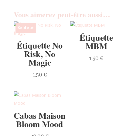
Vous aimerez peut-être aussi…
Sold out
Étiquette
Étiquette No
MBM
Risk, No
1,50
€
Magic
1,50
€
Cabas Maison
Bloom Mood