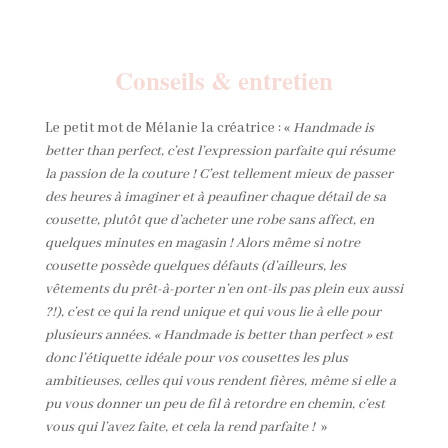
e
r
n
Conseils & entretien
a
t
Le petit mot de Mélanie la créatrice : «
Handmade is
i
better than perfect, c’est l’expression parfaite qui résume
v
la passion de la couture ! C’est tellement mieux de passer
e
des heures à imaginer et à peaufiner chaque détail de sa
:
cousette, plutôt que d’acheter une robe sans affect, en
quelques minutes en magasin ! Alors même si notre
cousette possède quelques défauts (d’ailleurs, les
vêtements du prêt-à-porter n’en ont-ils pas plein eux aussi
?!), c’est ce qui la rend unique et qui vous lie à elle pour
plusieurs années. « Handmade is better than perfect » est
donc l’étiquette idéale pour vos cousettes les plus
ambitieuses, celles qui vous rendent fières, même si elle a
pu vous donner un peu de fil à retordre en chemin, c’est
vous qui l’avez faite, et cela la rend parfaite !
»