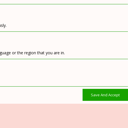
sly.
uage or the region that you are in.
Save And Accept