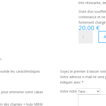
très résistante, d
Doté d’un souffle
contenance et ne
fortement chargé
20,00
€
quantité
A
de
Cabas
Maison
Bloom
n
Mood
sède les caractéristiques
Soyez le premier à laisser v
Votre adresse e-mail ne sera 
indiqués avec
*
Votre note
ide pour emmener votre cabas
leurs des champs + logo MBM