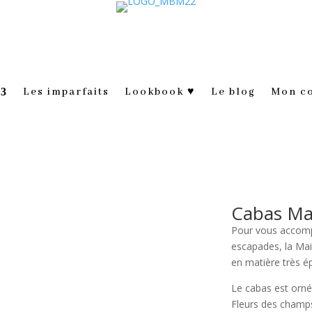
Les imparfaits
Lookbook ♥
Le blog
Mon c
Cabas Ma
Pour vous accompa
escapades, la Ma
en matière très ép
Le cabas est orné
Fleurs des champs 