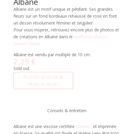
Albane
Albane est un motif unique et pétillant. Ses grandes
fleurs sur un fond bordeaux rehaussé de rose en font
un dessin résolument féminin et singulier.
Pour vous inspirer, retrouvez encore plus de photos et
de créations en Albane
dans le
lookbook Maison
Bloom Mood
Albane est vendu par multiple de 10 cm.
2,29
€
Sold out
Recevoir un email de
retour en stock !
Conseils & entretien
Albane est une viscose certifiée
EcoVero
et imprimée
en France. Sa qualité est fluide et légère sans être trop