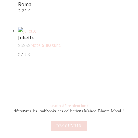
Roma
2,29
€
Juliette
Note
5.00
sur 5
2,19
€
besoin d’inspiration?
découvrez les lookbooks des collections Maison Bloom Mood !
DÉCOUVRIR