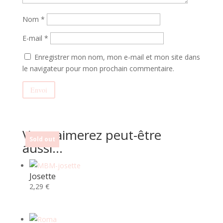
Nom
*
E-mail
*
Enregistrer mon nom, mon e-mail et mon site dans
le navigateur pour mon prochain commentaire.
Envoi
Vous aimerez peut-être
Sold out
Sold out
aussi…
Josette
2,29
€