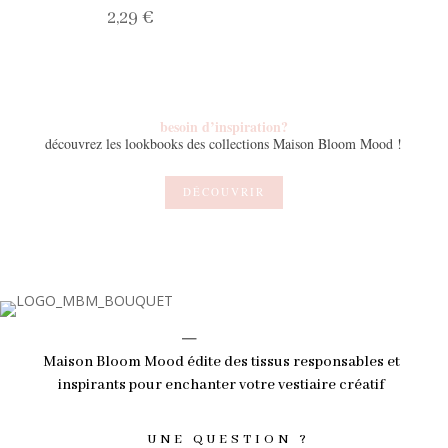
2,29
€
Note
5.00
sur 5
besoin d’inspiration?
découvrez les lookbooks des collections Maison Bloom Mood !
DÉCOUVRIR
_
Maison Bloom Mood édite des tissus responsables et
inspirants pour enchanter votre vestiaire créatif
UNE QUESTION ?