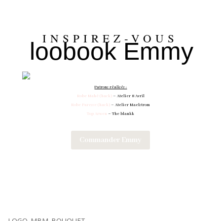
INSPIREZ-VOUS
loobook Emmy
✕
Patrons réalisés :
Robe Mahé (hack)
– Atelier 8 Avril
Robe Paresse (hack)
– Atelier Maelstrom
Top Arwen
– The blankk
Commander Emmy