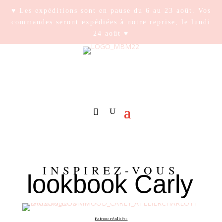
♥ Les expéditions sont en pause du 6 au 23 août. Vos
commandes seront expédiées à notre reprise, le lundi
24 août ♥
INSPIREZ-VOUS
lookbook Carly
Patrons réalisés :