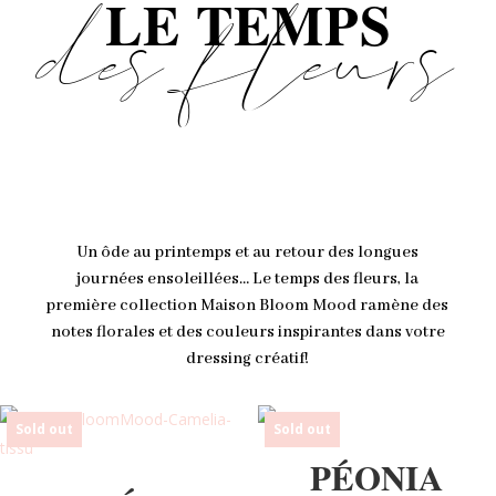
LE TEMPS
des fleurs
Un ôde au printemps et au retour des longues
journées ensoleillées… Le temps des fleurs, la
première collection Maison Bloom Mood ramène des
notes florales et des couleurs inspirantes dans votre
dressing créatif!
Sold out
Sold out
PÉONIA