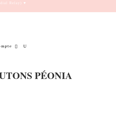
ndial Relay) ♥
ompte
UTONS PÉONIA
€.