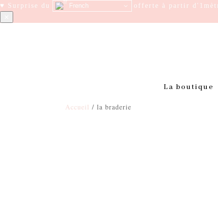
French
♥ Surprise du week-end : Livraison offerte à partir d'1mè
✕
La boutique
Accueil
/ la braderie