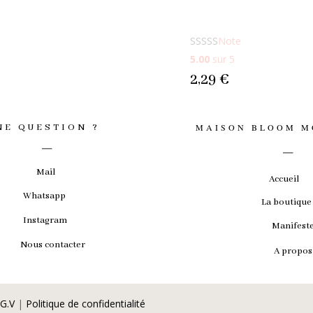
Note
5.00
sur 5
2,29
€
NE QUESTION ?
MAISON BLOOM 
_
_
Mail
Accueil
Whatsapp
La boutique
Instagram
Manifest
Nous contacter
A propos
.G.V
|
Politique de confidentialité