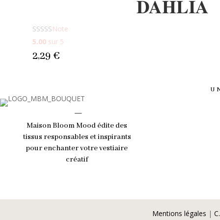
DAHLIA
Note
5.00
sur 5
2,29
€
U
_
Maison Bloom Mood édite des
tissus responsables et inspirants
pour enchanter votre vestiaire
créatif
Mentions légales
|
C