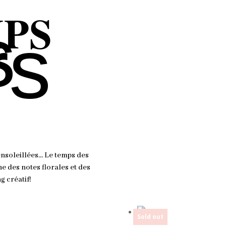
MPS
s
rs
ensoleillées… Le temps des
 des notes florales et des
g créatif!
Sold out