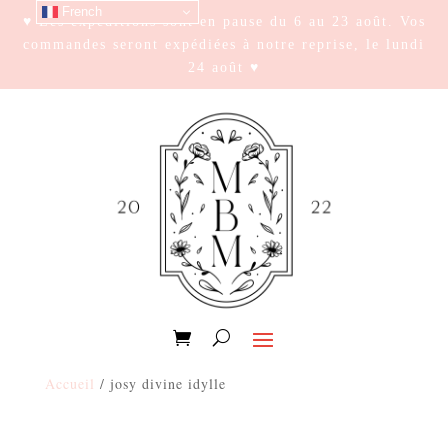
French
♥ Les expéditions sont en pause du 6 au 23 août. Vos
commandes seront expédiées à notre reprise, le lundi
24 août ♥
Accueil
/ josy divine idylle