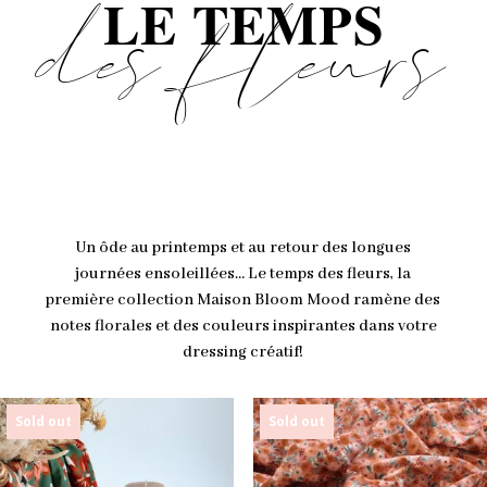
LE TEMPS
des fleurs
Un ôde au printemps et au retour des longues
journées ensoleillées… Le temps des fleurs, la
première collection Maison Bloom Mood ramène des
notes florales et des couleurs inspirantes dans votre
dressing créatif!
Sold out
Sold out