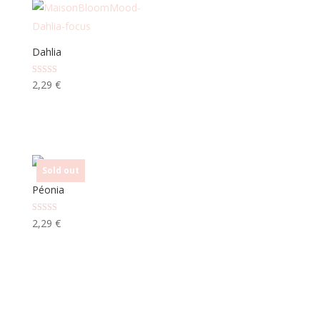
Dahlia
Note
2,29
€
5.00
sur 5
Sold out
Péonia
Note
2,29
€
5.00
sur 5