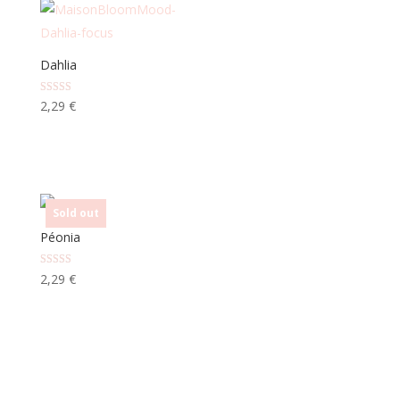
Dahlia
Note
2,29
€
5.00
sur 5
Sold out
Péonia
Note
2,29
€
5.00
sur 5
✕