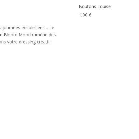
Boutons Louise
1,00
€
s journées ensoleillées… Le
ison Bloom Mood ramène des
ns votre dressing créatif!