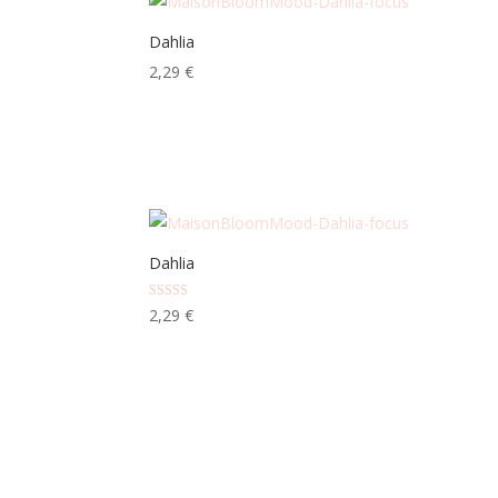
Dahlia
2,29
€
Dahlia
Note
2,29
€
5.00
sur 5