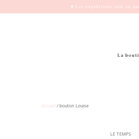
♥ Les expéditions sont en pa
La bout
Accueil
/ bouton Louise
LE TEMPS