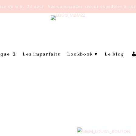
use du 6 au 23 août. Vos commandes seront expédiées à notr
ique
Les imparfaits
Lookbook ♥
Le blog