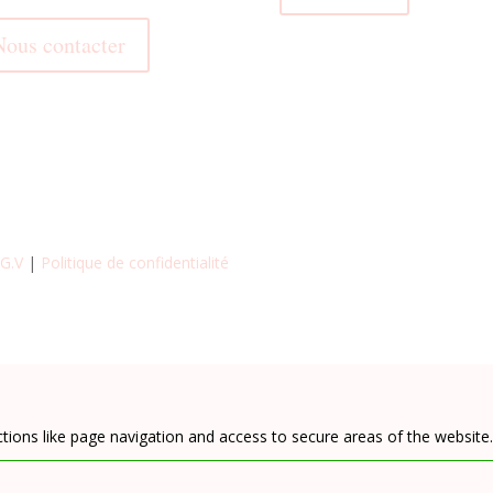
Nous contacter
.G.V
|
Politique de confidentialité
tions like page navigation and access to secure areas of the website