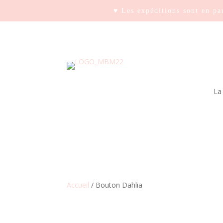
♥ Les expéditions sont en pa
La
Accueil
/ Bouton Dahlia