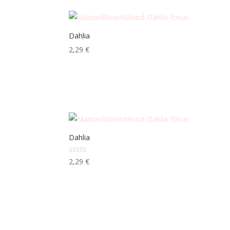
Dahlia
2,29
€
Dahlia
Note
2,29
€
5.00
sur 5