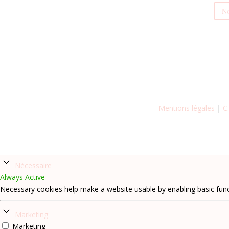
No
Mentions légales
|
C
Nécessaire
Always Active
Necessary cookies help make a website usable by enabling basic func
Marketing
Marketing