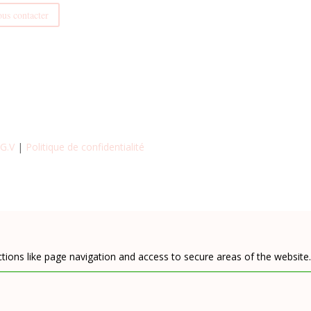
us contacter
.G.V
|
Politique de confidentialité
tions like page navigation and access to secure areas of the website