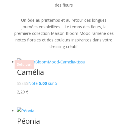
des fleurs
Un ôde au printemps et au retour des longues
journées ensoleillées… Le temps des fleurs, la
première collection Maison Bloom Mood ramène des
notes florales et des couleurs inspirantes dans votre
dressing créatif!
Sold out
Sold out
Camélia
Note
5.00
sur 5
2,29
€
Péonia