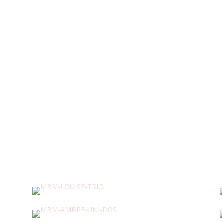
édition de tissus inspirants
Collection été
Bésame Mucho
DECOUVRIR