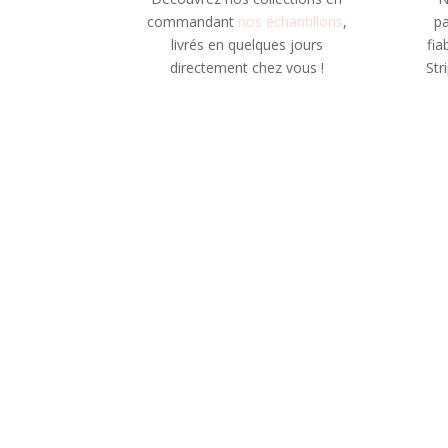
commandant
nos échantillons
,
pa
livrés en quelques jours
fia
directement chez vous !
Str