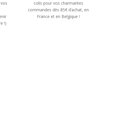
 vos
colis pour vos charmantes
s
commandes dès 85€ d’achat, en
enir
France et en Belgique !
e !)