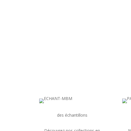
des échantillons
Découvrez nos collections en
N